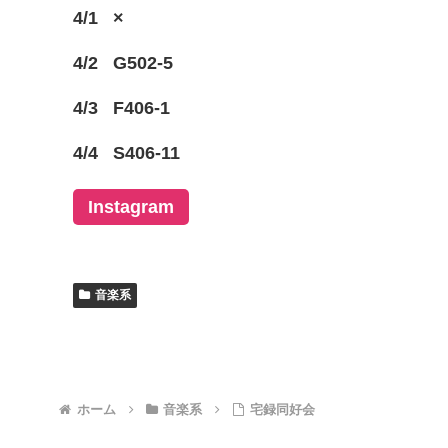
4/1
×
4/2
G502-5
4/3
F406-1
4/4
S406-11
Instagram
音楽系
ホーム
音楽系
宅録同好会