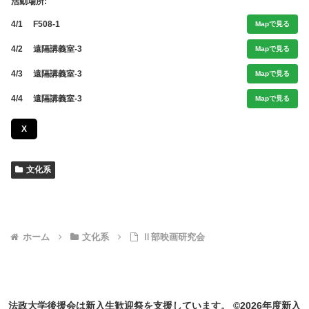
活動場所:
4/1
F508-1
Mapで見る
4/2
遠隔講義室-3
Mapで見る
4/3
遠隔講義室-3
Mapで見る
4/4
遠隔講義室-3
Mapで見る
X
文化系
ホーム
文化系
Ⅱ部映画研究会
法政大学後援会は新入生歓迎祭を支援しています。 ©2026年度新入